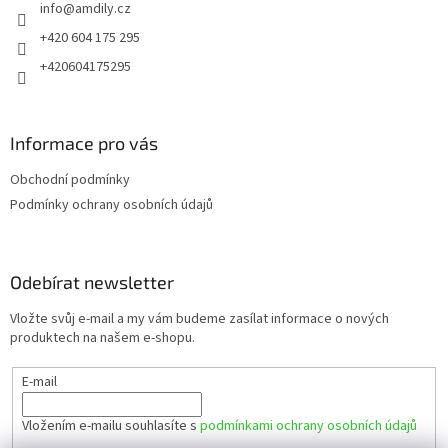
info
@
amdily.cz
í
+420 604 175 295
+420604175295
Informace pro vás
Obchodní podmínky
Podmínky ochrany osobních údajů
Odebírat newsletter
Vložte svůj e-mail a my vám budeme zasílat informace o nových
produktech na našem e-shopu.
E-mail
Vložením e-mailu souhlasíte s
podmínkami ochrany osobních údajů