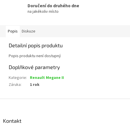
Doručení do druhého dne
na jakékoliv místo
Popis
Diskuze
Detailní popis produktu
Popis produktu není dostupný
Doplňkové parametry
Kategorie
:
Renault Megane II
Záruka
:
1 rok
Z
á
p
a
Kontakt
t