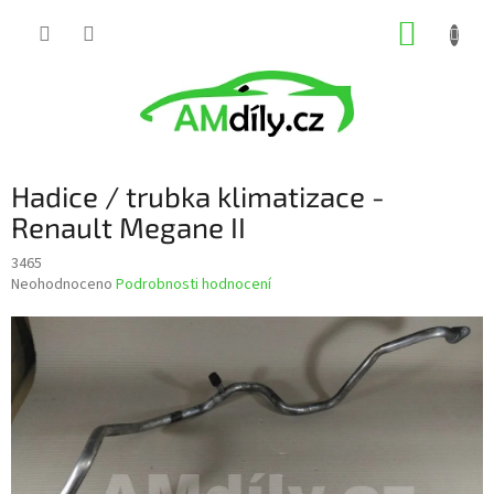
Přejít
NÁKUP
na
obsah
KOŠÍK
Hadice / trubka klimatizace -
Renault Megane II
3465
Průměrné
Neohodnoceno
Podrobnosti hodnocení
hodnocení
produktu
je
0,0
z
5
hvězdiček.