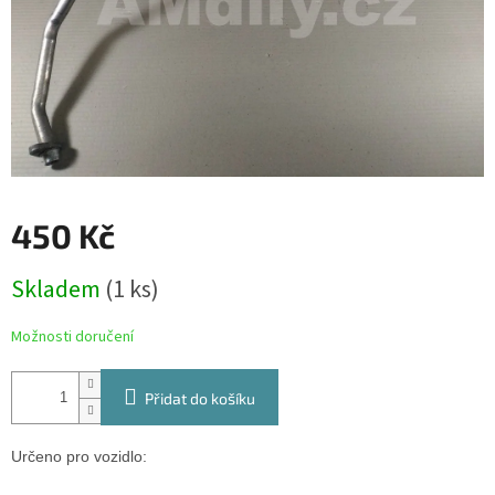
450 Kč
Měrná
Skladem
(1 ks)
cena:
Možnosti doručení
Přidat do košíku
Určeno pro vozidlo: