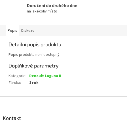
Doručení do druhého dne
na jakékoliv místo
Popis
Diskuze
Detailní popis produktu
Popis produktu není dostupný
Doplňkové parametry
Kategorie
:
Renault Laguna II
Záruka
:
1 rok
Z
á
p
a
Kontakt
t