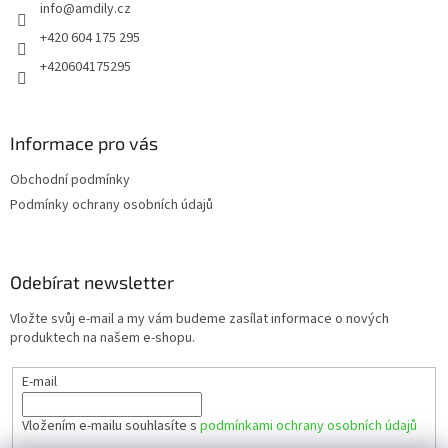
info
@
amdily.cz
í
+420 604 175 295
+420604175295
Informace pro vás
Obchodní podmínky
Podmínky ochrany osobních údajů
Odebírat newsletter
Vložte svůj e-mail a my vám budeme zasílat informace o nových
produktech na našem e-shopu.
E-mail
Vložením e-mailu souhlasíte s
podmínkami ochrany osobních údajů