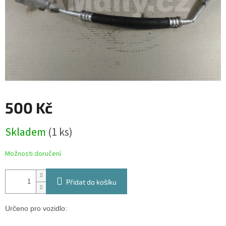
500 Kč
Měrná
Skladem
(1 ks)
cena:
Možnosti doručení
Přidat do košíku
Určeno pro vozidlo: