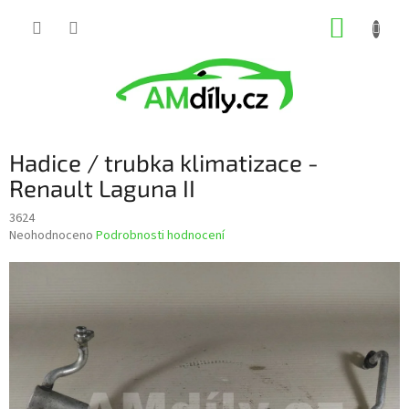
Přejít
NÁKUP
na
obsah
KOŠÍK
Hadice / trubka klimatizace -
Renault Laguna II
3624
Průměrné
Neohodnoceno
Podrobnosti hodnocení
hodnocení
produktu
je
0,0
z
5
hvězdiček.