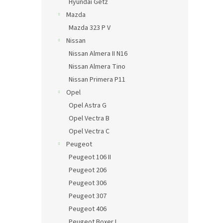
Hyundai Getz
Mazda
Mazda 323 P V
Nissan
Nissan Almera II N16
Nissan Almera Tino
Nissan Primera P11
Opel
Opel Astra G
Opel Vectra B
Opel Vectra C
Peugeot
Peugeot 106 II
Peugeot 206
Peugeot 306
Peugeot 307
Peugeot 406
Peugeot Boxer I