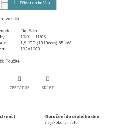
Přidat do košíku
ro vozidlo:
model:
Fiat Stilo
by:
10/01 - 11/06
ru:
1,9 JTD (1910ccm) 85 kW
oru:
192A1000
ží: Použité
ZEPTAT SE
SDÍLET
ích míst
Doručení do druhého dne
na jakékoliv místo