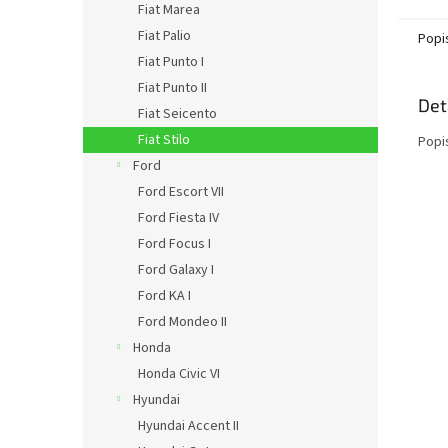
Fiat Marea
Fiat Palio
Popi
Fiat Punto I
Fiat Punto II
Det
Fiat Seicento
Fiat Stilo
Popi
Ford
Ford Escort VII
Ford Fiesta IV
Ford Focus I
Ford Galaxy I
Ford KA I
Ford Mondeo II
Honda
Honda Civic VI
Hyundai
Hyundai Accent II