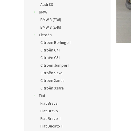
n
Audi 80
e
BMW
l
BMW 3 (E36)
BMW 3 (E46)
Citroën
Citroën Berlingo I
Citroën C4 I
Citroën C5 I
Citroën Jumper I
Citroën Saxo
Citroën Xantia
Citroën Xsara
Fiat
Fiat Brava
Fiat Bravo I
Fiat Bravo II
Fiat Ducato II