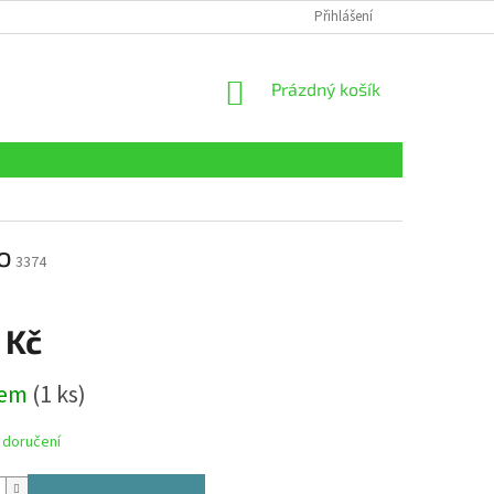
Přihlášení
NÁKUPNÍ
Prázdný košík
KOŠÍK
o
3374
 Kč
dem
(1 ks)
 doručení