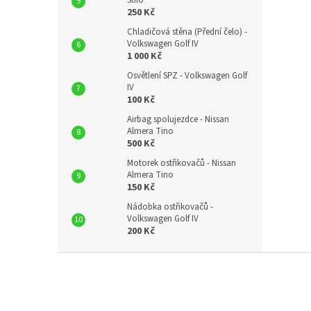
Stilo
250 Kč
Chladičová stěna (Přední čelo) -
Volkswagen Golf IV
1 000 Kč
Osvětlení SPZ - Volkswagen Golf
IV
100 Kč
Airbag spolujezdce - Nissan
Almera Tino
500 Kč
Motorek ostřikovačů - Nissan
Almera Tino
150 Kč
Nádobka ostřikovačů -
Volkswagen Golf IV
200 Kč
Z
á
p
a