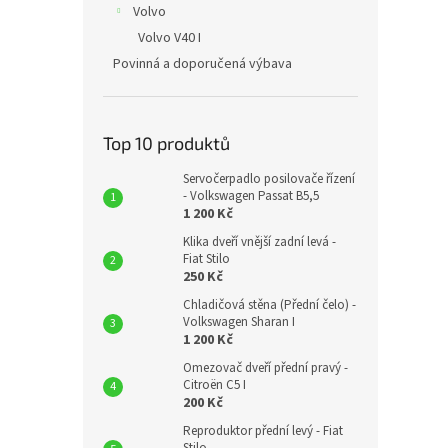
Volvo
Volvo V40 I
Povinná a doporučená výbava
Top 10 produktů
Servočerpadlo posilovače řízení
- Volkswagen Passat B5,5
1 200 Kč
Klika dveří vnější zadní levá -
Fiat Stilo
250 Kč
Chladičová stěna (Přední čelo) -
Volkswagen Sharan I
1 200 Kč
Omezovač dveří přední pravý -
Citroën C5 I
200 Kč
Reproduktor přední levý - Fiat