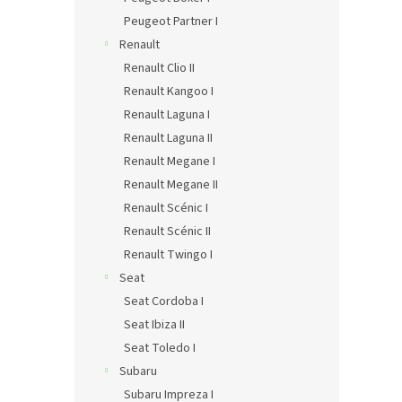
Peugeot Partner I
Renault
Renault Clio II
Renault Kangoo I
Renault Laguna I
Renault Laguna II
Renault Megane I
Renault Megane II
Renault Scénic I
Renault Scénic II
Renault Twingo I
Seat
Seat Cordoba I
Seat Ibiza II
Seat Toledo I
Subaru
Subaru Impreza I