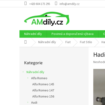
Přejít
+420 604 175 295
info@amdily.cz
na
obsah
Náhradní díly
Povinná a doporučená výbava
O
Domů
Náhradní díly
Fiat
Fiat Stilo
Ha
P
Hadi
o
Přeskočit
s
Průměr
Neohod
Kategorie
kategorie
t
hodnoce
r
produkt
Náhradní díly
a
je
Alfa Romeo
0,0
n
z
Alfa Romeo 145
n
5
í
Alfa Romeo 147
hvězdič
p
Alfa Romeo 156
a
Audi