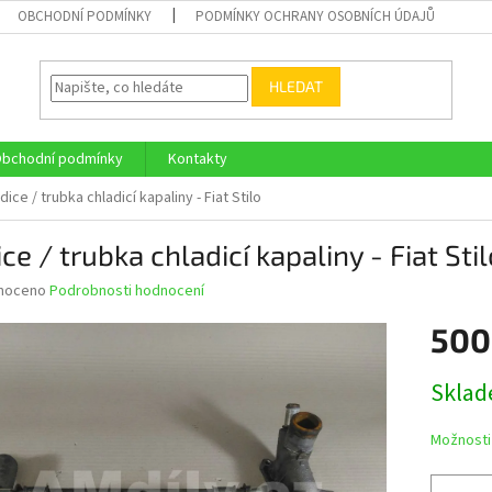
OBCHODNÍ PODMÍNKY
PODMÍNKY OCHRANY OSOBNÍCH ÚDAJŮ
HLEDAT
bchodní podmínky
Kontakty
dice / trubka chladicí kapaliny - Fiat Stilo
ce / trubka chladicí kapaliny - Fiat Stil
né
noceno
Podrobnosti hodnocení
ní
500
u
Měrná
Skla
cena:
ek.
Možnosti