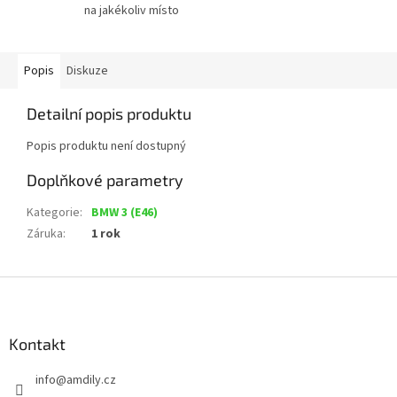
na jakékoliv místo
Popis
Diskuze
Detailní popis produktu
Popis produktu není dostupný
Doplňkové parametry
Kategorie
:
BMW 3 (E46)
Záruka
:
1 rok
Z
á
p
a
Kontakt
t
info
@
amdily.cz
í