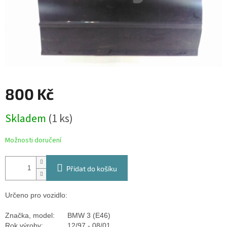
800 Kč
Měrná
Skladem
(1 ks)
cena:
Možnosti doručení
Přidat do košíku
Určeno pro vozidlo:
Značka, model:
BMW 3 (E46)
Rok výroby:
12/97 - 08/01