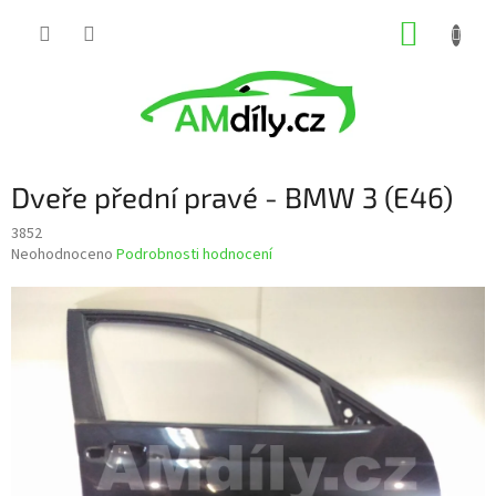
Přejít
NÁKUP
na
obsah
KOŠÍK
Dveře přední pravé - BMW 3 (E46)
3852
Průměrné
Neohodnoceno
Podrobnosti hodnocení
hodnocení
produktu
je
0,0
z
5
hvězdiček.