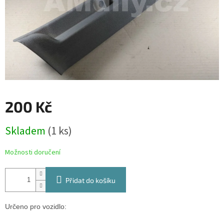
200 Kč
Měrná
Skladem
(1 ks)
cena:
Možnosti doručení
Přidat do košíku
Určeno pro vozidlo: