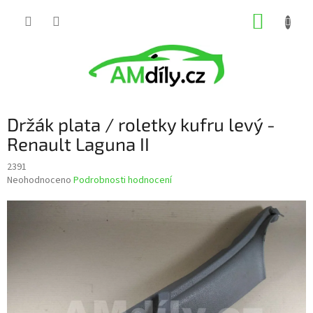
Přejít
NÁKUP
na
obsah
KOŠÍK
Držák plata / roletky kufru levý -
Renault Laguna II
2391
Průměrné
Neohodnoceno
Podrobnosti hodnocení
hodnocení
produktu
je
0,0
z
5
hvězdiček.