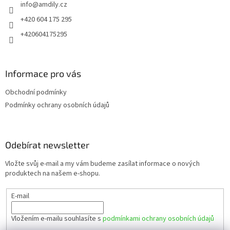
info
@
amdily.cz
í
+420 604 175 295
+420604175295
Informace pro vás
Obchodní podmínky
Podmínky ochrany osobních údajů
Odebírat newsletter
Vložte svůj e-mail a my vám budeme zasílat informace o nových
produktech na našem e-shopu.
E-mail
Vložením e-mailu souhlasíte s
podmínkami ochrany osobních údajů