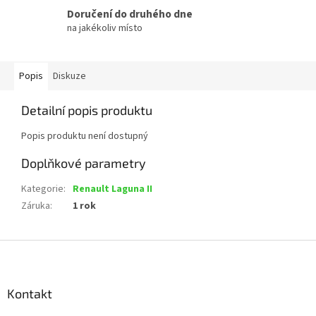
Doručení do druhého dne
na jakékoliv místo
Popis
Diskuze
Detailní popis produktu
Popis produktu není dostupný
Doplňkové parametry
Kategorie
:
Renault Laguna II
Záruka
:
1 rok
Z
á
p
a
Kontakt
t