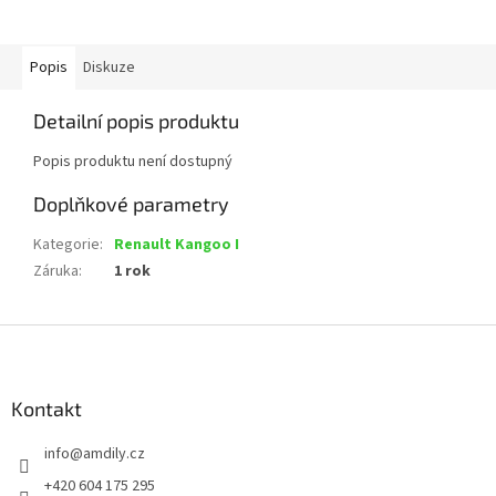
Popis
Diskuze
Detailní popis produktu
Popis produktu není dostupný
Doplňkové parametry
Kategorie
:
Renault Kangoo I
Záruka
:
1 rok
Z
á
p
a
Kontakt
t
info
@
amdily.cz
í
+420 604 175 295