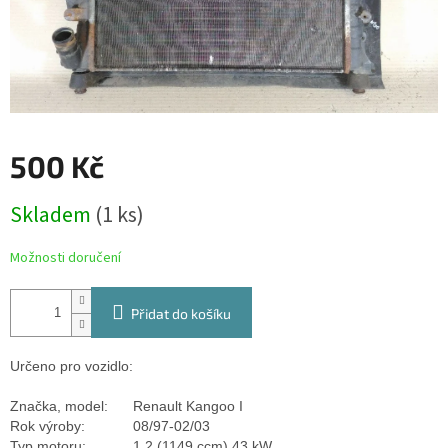
500 Kč
Měrná
Skladem
(1 ks)
cena:
Možnosti doručení
Přidat do košíku
Určeno pro vozidlo:
Značka, model:
Renault Kangoo I
Rok výroby:
08/97-02/03
Typ motoru:
1.2 (1149 ccm) 43 kW