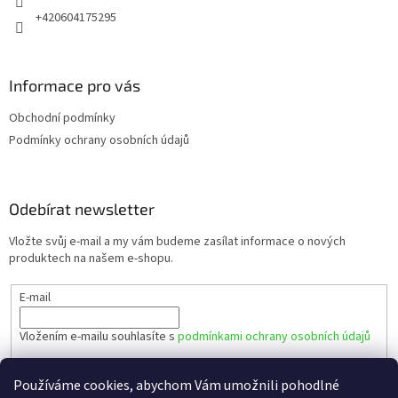
+420604175295
Informace pro vás
Obchodní podmínky
Podmínky ochrany osobních údajů
Odebírat newsletter
Vložte svůj e-mail a my vám budeme zasílat informace o nových
produktech na našem e-shopu.
E-mail
Vložením e-mailu souhlasíte s
podmínkami ochrany osobních údajů
PŘIHLÁSIT SE
Používáme cookies, abychom Vám umožnili pohodlné