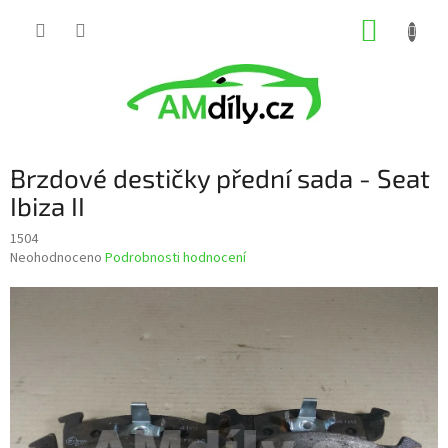
Přejít
NÁKUP
na
obsah
KOŠÍK
Brzdové destičky přední sada - Seat
Ibiza II
1504
Průměrné
Neohodnoceno
Podrobnosti hodnocení
hodnocení
produktu
je
0,0
z
5
hvězdiček.