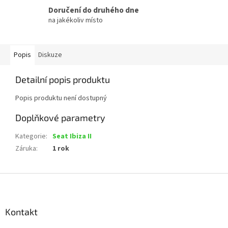
Doručení do druhého dne
na jakékoliv místo
Popis
Diskuze
Detailní popis produktu
Popis produktu není dostupný
Doplňkové parametry
Kategorie
:
Seat Ibiza II
Záruka
:
1 rok
Z
á
p
a
Kontakt
t