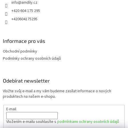
info
@
amdily.cz
í
+420 604 175 295
+420604175295
Informace pro vás
Obchodní podmínky
Podmínky ochrany osobních údajů
Odebírat newsletter
Vložte svůj e-mail a my vám budeme zasílat informace o nových
produktech na našem e-shopu.
E-mail
Vložením e-mailu souhlasíte s
podmínkami ochrany osobních údajů