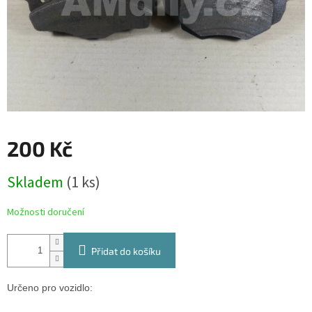
200 Kč
Měrná
Skladem
(1 ks)
cena:
Možnosti doručení
Přidat do košíku
Určeno pro vozidlo: