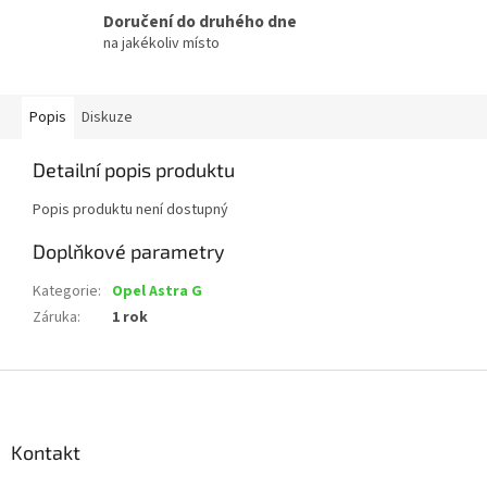
Doručení do druhého dne
na jakékoliv místo
Popis
Diskuze
Detailní popis produktu
Popis produktu není dostupný
Doplňkové parametry
Kategorie
:
Opel Astra G
Záruka
:
1 rok
Z
á
p
a
Kontakt
t