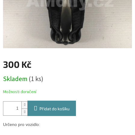
300 Kč
Měrná
Skladem
(1 ks)
cena:
Možnosti doručení
Přidat do košíku
Určeno pro vozidlo: