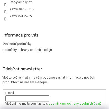
info
@
amdily.cz
í
+420 604 175 295
+420604175295
Informace pro vás
Obchodní podmínky
Podmínky ochrany osobních údajů
Odebírat newsletter
Vložte svůj e-mail a my vám budeme zasílat informace o nových
produktech na našem e-shopu.
E-mail
Vložením e-mailu souhlasíte s
podmínkami ochrany osobních údajů