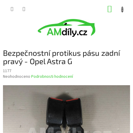
Přejít
NÁKUP
na
obsah
KOŠÍK
Bezpečnostní protikus pásu zadní
pravý - Opel Astra G
1177
Průměrné
Neohodnoceno
Podrobnosti hodnocení
hodnocení
produktu
je
0,0
z
5
hvězdiček.