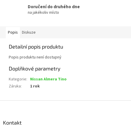
Doručení do druhého dne
na jakékoliv místo
Popis
Diskuze
Detailní popis produktu
Popis produktu není dostupný
Doplňkové parametry
Kategorie
:
Nissan Almera Tino
Záruka
:
1 rok
Z
á
p
a
Kontakt
t