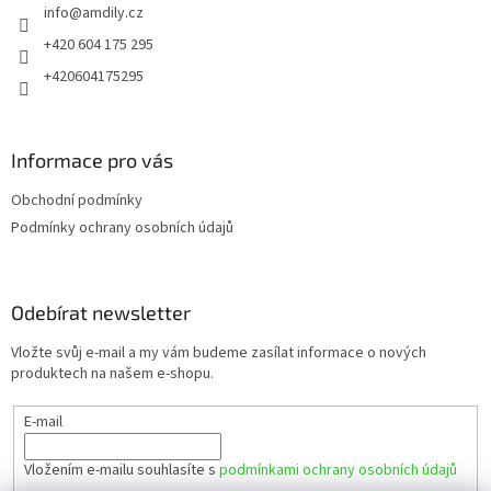
info
@
amdily.cz
í
+420 604 175 295
+420604175295
Informace pro vás
Obchodní podmínky
Podmínky ochrany osobních údajů
Odebírat newsletter
Vložte svůj e-mail a my vám budeme zasílat informace o nových
produktech na našem e-shopu.
E-mail
Vložením e-mailu souhlasíte s
podmínkami ochrany osobních údajů