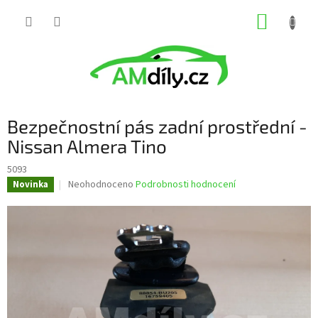
Přejít
NÁKUP
na
obsah
KOŠÍK
Bezpečnostní pás zadní prostřední -
Nissan Almera Tino
5093
Průměrné
Neohodnoceno
Podrobnosti hodnocení
Novinka
hodnocení
produktu
je
0,0
z
5
hvězdiček.