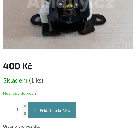
400 Kč
Měrná
Skladem
(1 ks)
cena:
Možnosti doručení
Přidat do košíku
Určeno pro vozidlo: