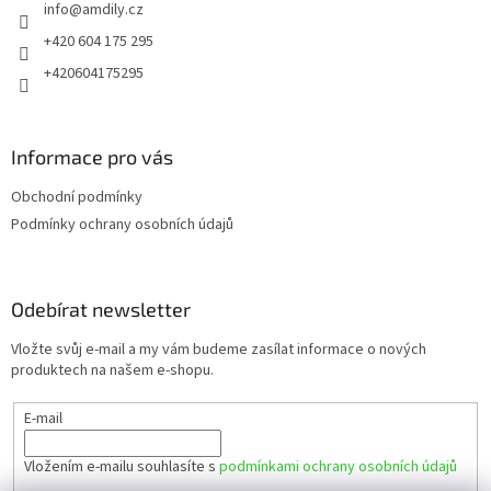
info
@
amdily.cz
í
+420 604 175 295
+420604175295
Informace pro vás
Obchodní podmínky
Podmínky ochrany osobních údajů
Odebírat newsletter
Vložte svůj e-mail a my vám budeme zasílat informace o nových
produktech na našem e-shopu.
E-mail
Vložením e-mailu souhlasíte s
podmínkami ochrany osobních údajů