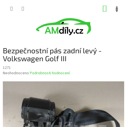
Přejít
NÁKUP
na
obsah
KOŠÍK
Bezpečnostní pás zadní levý -
Volkswagen Golf III
1271
Průměrné
Neohodnoceno
Podrobnosti hodnocení
hodnocení
produktu
je
0,0
z
5
hvězdiček.