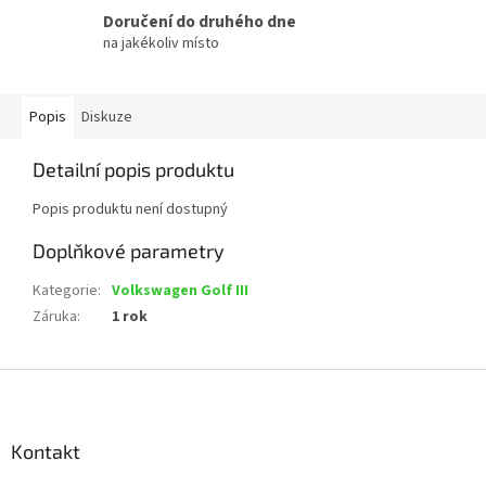
Doručení do druhého dne
na jakékoliv místo
Popis
Diskuze
Detailní popis produktu
Popis produktu není dostupný
Doplňkové parametry
Kategorie
:
Volkswagen Golf III
Záruka
:
1 rok
Z
á
p
a
Kontakt
t