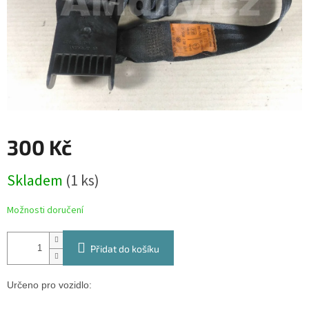
300 Kč
Měrná
Skladem
(1 ks)
cena:
Možnosti doručení
Přidat do košíku
Určeno pro vozidlo: