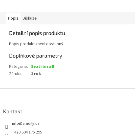
Popis
Diskuze
Detailní popis produktu
Popis produktu není dostupný
Doplňkové parametry
Kategorie
:
Seat Ibiza II
Záruka
:
1 rok
Z
á
p
a
Kontakt
t
info
@
amdily.cz
í
+420 604 175 295