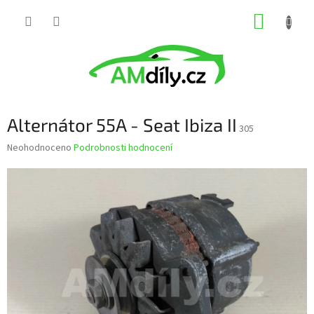
Přejít
NÁKUP
na
obsah
KOŠÍK
Alternátor 55A - Seat Ibiza II
305
Průměrné
Neohodnoceno
Podrobnosti hodnocení
hodnocení
produktu
je
0,0
z
5
hvězdiček.