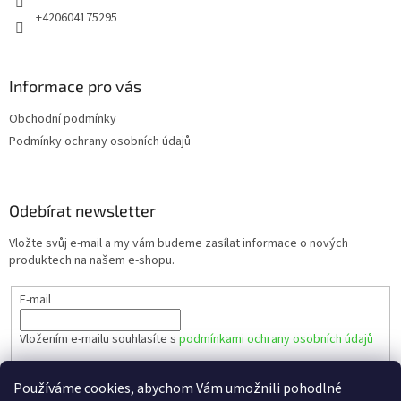
+420604175295
Informace pro vás
Obchodní podmínky
Podmínky ochrany osobních údajů
Odebírat newsletter
Vložte svůj e-mail a my vám budeme zasílat informace o nových
produktech na našem e-shopu.
E-mail
Vložením e-mailu souhlasíte s
podmínkami ochrany osobních údajů
PŘIHLÁSIT SE
Používáme cookies, abychom Vám umožnili pohodlné