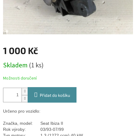
1 000 Kč
Měrná
Skladem
(1 ks)
cena:
Možnosti doručení
Přidat do košíku
Určeno pro vozidlo:
Značka, model:
Seat Ibiza II
Rok výroby:
03/93-07/99
Typ motoru:
1.3 (1272 ccm) 40 kW