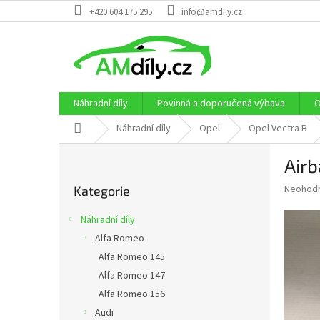
Přejít
+420 604 175 295
info@amdily.cz
na
obsah
Náhradní díly
Povinná a doporučená výbava
O
Domů
Náhradní díly
Opel
Opel Vectra B
P
Airb
o
Přeskočit
s
Průměr
Neohod
Kategorie
kategorie
t
hodnoce
r
produkt
Náhradní díly
a
je
Alfa Romeo
0,0
n
z
Alfa Romeo 145
n
5
í
Alfa Romeo 147
hvězdič
p
Alfa Romeo 156
a
Audi