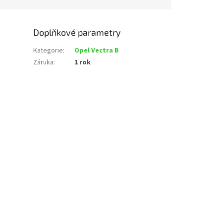
Doplňkové parametry
Kategorie
:
Opel Vectra B
Záruka
:
1 rok