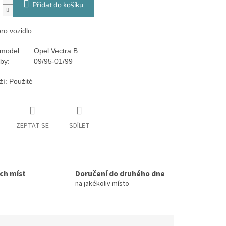
Přidat do košíku
ro vozidlo:
model:
Opel Vectra B
by:
09/95-01/99
ží: Použité
ZEPTAT SE
SDÍLET
ích míst
Doručení do druhého dne
na jakékoliv místo