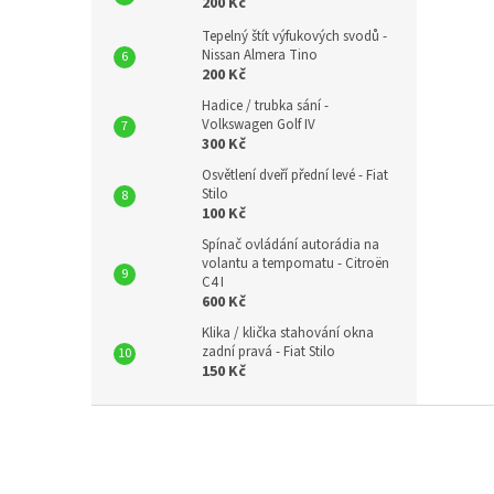
200 Kč
Tepelný štít výfukových svodů -
Nissan Almera Tino
200 Kč
Hadice / trubka sání -
Volkswagen Golf IV
300 Kč
Osvětlení dveří přední levé - Fiat
Stilo
100 Kč
Spínač ovládání autorádia na
volantu a tempomatu - Citroën
C4 I
600 Kč
Klika / klička stahování okna
zadní pravá - Fiat Stilo
150 Kč
Z
á
p
a