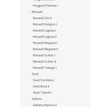
Peugeot Partner I
Renault
Renault Clio II
Renault Kangoo I
Renault Laguna I
Renault Laguna II
Renault Megane I
Renault Megane II
Renault Scénic I
Renault Scénic II
Renault Twingo I
Seat
Seat Cordoba I
Seat Ibiza II
Seat Toledo I
Subaru
Subaru Impreza I