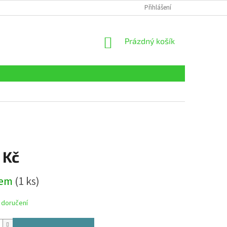
Přihlášení
NÁKUPNÍ
Prázdný košík
KOŠÍK
 Kč
dem
(1 ks)
 doručení