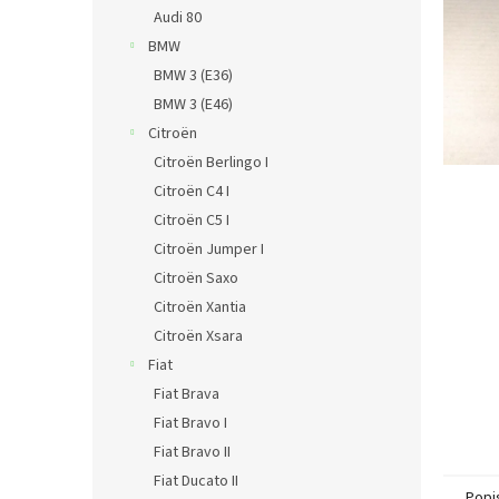
n
Audi 80
e
BMW
l
BMW 3 (E36)
BMW 3 (E46)
Citroën
Citroën Berlingo I
Citroën C4 I
Citroën C5 I
Citroën Jumper I
Citroën Saxo
Citroën Xantia
Citroën Xsara
Fiat
Fiat Brava
Fiat Bravo I
Fiat Bravo II
Fiat Ducato II
Popi