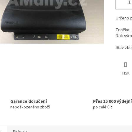
Určeno p
Značka, 
Rok výro
Stav zbo
TISK
Garance doručení
Přes 15 000 výdejn
nepoškozeného zboží
po celé ČR
s
Diskuze