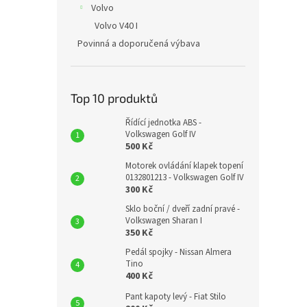
Volvo
Volvo V40 I
Povinná a doporučená výbava
Top 10 produktů
Řídící jednotka ABS -
Volkswagen Golf IV
500 Kč
Motorek ovládání klapek topení
0132801213 - Volkswagen Golf IV
300 Kč
Sklo boční / dveří zadní pravé -
Volkswagen Sharan I
350 Kč
Pedál spojky - Nissan Almera
Tino
400 Kč
Pant kapoty levý - Fiat Stilo