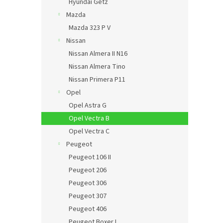
Hyundai Getz
Mazda
Mazda 323 P V
Nissan
Nissan Almera II N16
Nissan Almera Tino
Nissan Primera P11
Opel
Opel Astra G
Opel Vectra B
Opel Vectra C
Peugeot
Peugeot 106 II
Peugeot 206
Peugeot 306
Peugeot 307
Peugeot 406
Peugeot Boxer I