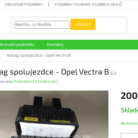
OBCHODNÍ PODMÍNKY
PODMÍNKY OCHRANY OSOBNÍCH ÚDAJŮ
HLEDAT
bchodní podmínky
Kontakty
Airbag spolujezdce - Opel Vectra B
ag spolujezdce - Opel Vectra B
513
né
noceno
Podrobnosti hodnocení
ní
200
u
Měrná
Skla
cena:
ek.
Možnosti